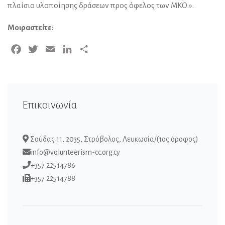
πλαίσιο υλοποίησης δράσεων προς όφελος των ΜΚΟ.».
Μοιραστείτε:
Facebook
Twitter
Email
LinkedIn
Μοιραστείτε
Επικοινωνία
Σούδας 11, 2035, Στρόβολος, Λευκωσία/(1ος όροφος)
info@volunteerism-cc.org.cy
+357 22514786
+357 22514788