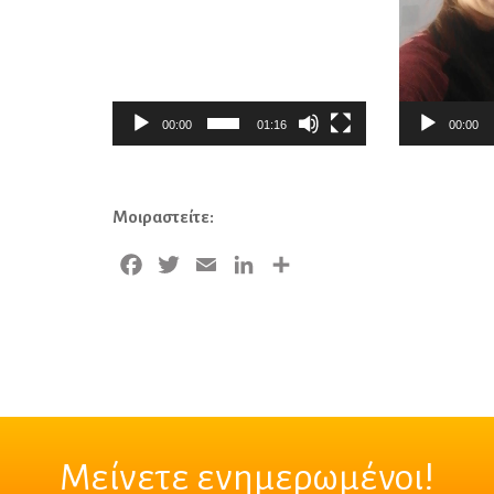
00:00
01:16
00:00
Μοιραστείτε:
Facebook
Twitter
Email
LinkedIn
Μοιραστείτε
Μείνετε ενημερωμένοι!