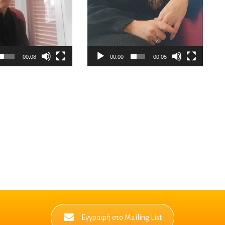
00:08
00:00
00:05
Εγγραφή στο Mailing List