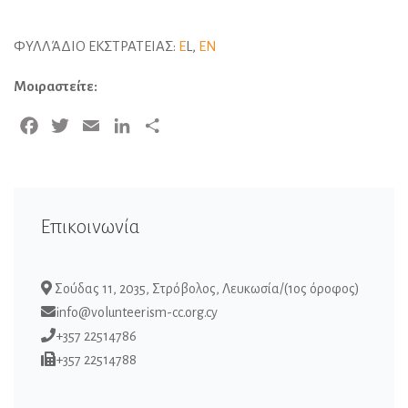
ΦΥΛΛΆΔΙΟ ΕΚΣΤΡΑΤΕΙΑΣ:
E
L,
EN
Μοιραστείτε:
Facebook
Twitter
Email
LinkedIn
Μοιραστείτε
Επικοινωνία
Σούδας 11, 2035, Στρόβολος, Λευκωσία/(1ος όροφος)
info@volunteerism-cc.org.cy
+357 22514786
+357 22514788