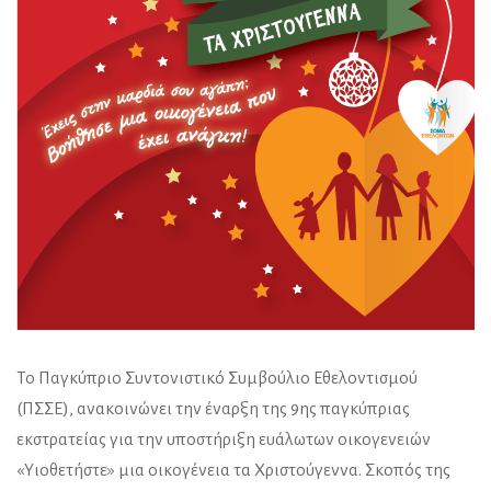
Το Παγκύπριο Συντονιστικό Συμβούλιο Εθελοντισμού
(ΠΣΣΕ), ανακοινώνει την έναρξη της 9ης παγκύπριας
εκστρατείας για την υποστήριξη ευάλωτων οικογενειών
«Υιοθετήστε» μια οικογένεια τα Χριστούγεννα. Σκοπός της