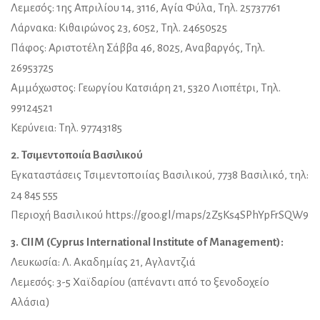
Λεμεσός: 1ης Απριλίου 14, 3116, Αγία Φύλα, Τηλ. 25737761
Λάρνακα: Κιθαιρώνος 23, 6052, Τηλ. 24650525
Πάφος: Αριστοτέλη Σάββα 46, 8025, Αναβαργός, Τηλ.
26953725
Αμμόχωστος: Γεωργίου Κατσιάρη 21, 5320 Λιοπέτρι, Τηλ.
99124521
Κερύνεια: Τηλ. 97743185
2. Τσιμεντοποιία Βασιλικού
Εγκαταστάσεις Τσιμεντοποιίας Βασιλικού, 7738 Βασιλικό, τηλ:
24 845 555
Περιοχή Βασιλικού https://goo.gl/maps/2Z5Ks4SPhYpFrSQW9
3. CIIM (Cyprus International Institute of Management):
Λευκωσία: Λ. Ακαδημίας 21, Αγλαντζιά
Λεμεσός: 3-5 Χαϊδαρίου (απέναντι από το ξενοδοχείο
Αλάσια)