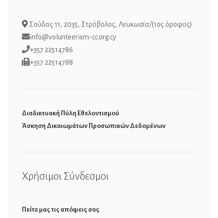
Σούδας 11, 2035, Στρόβολος, Λευκωσία/(1ος όροφος)
info@volunteerism-cc.org.cy
+357 22514786
+357 22514788
Διαδικτυακή Πύλη Εθελοντισμού
Άσκηση Δικαιωμάτων Προσωπικών Δεδομένων
Χρήσιμοι Σύνδεσμοι
Πείτε μας τις απόψεις σας