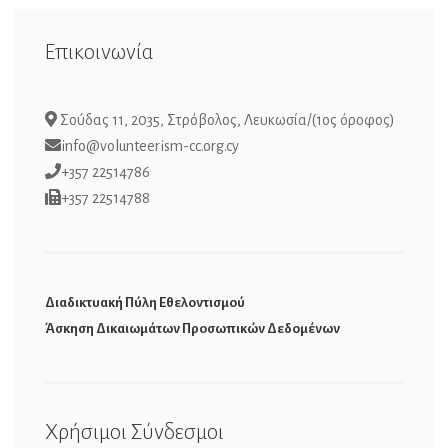
Επικοινωνία
Σούδας 11, 2035, Στρόβολος, Λευκωσία/(1ος όροφος)
info@volunteerism-cc.org.cy
+357 22514786
+357 22514788
Διαδικτυακή Πύλη Εθελοντισμού
Άσκηση Δικαιωμάτων Προσωπικών Δεδομένων
Χρήσιμοι Σύνδεσμοι