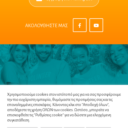
ΑΚΟΛΟΥΘΗΣΤΕ ΜΑΣ
Χρησιμοποιούμε cookies στον ιστότοπό μας για να σας προσφέρουμε
την πιο ευχάριστη εμπειρία, θυμόμαστε τις προτιμήσεις σας και τις
επανειλημμένες επισκέψεις. Κάνοντας κλικ στο "Αποδοχή όλων",
αποδέχεστε τη χρήση ΟΛΩΝ των cookies. Ωστόσο, μπορείτε να
επισκεφθείτε τις "Ρυθμίσεις cookie" για να δώσετε μια ελεγχόμενη
Πλοηγός
|
Πολιτική Απορρήτου
|
Όροι &
συγκατάθεση.
Προϋποθέσεις
|
Cookie Policy