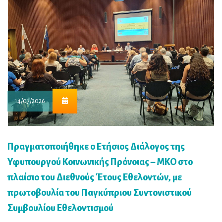
14/07/2026
Πραγματοποιήθηκε ο Ετήσιος Διάλογος της
Υφυπουργού Κοινωνικής Πρόνοιας – ΜΚΟ στο
πλαίσιο του Διεθνούς Έτους Εθελοντών, με
πρωτοβουλία του Παγκύπριου Συντονιστικού
Συμβουλίου Εθελοντισμού