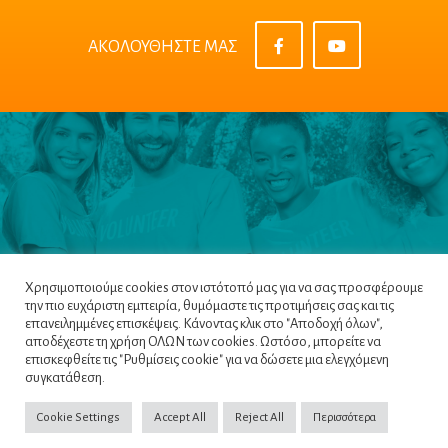
ΑΚΟΛΟΥΘΗΣΤΕ ΜΑΣ
Χρησιμοποιούμε cookies στον ιστότοπό μας για να σας προσφέρουμε
την πιο ευχάριστη εμπειρία, θυμόμαστε τις προτιμήσεις σας και τις
επανειλημμένες επισκέψεις. Κάνοντας κλικ στο "Αποδοχή όλων",
αποδέχεστε τη χρήση ΟΛΩΝ των cookies. Ωστόσο, μπορείτε να
επισκεφθείτε τις "Ρυθμίσεις cookie" για να δώσετε μια ελεγχόμενη
Πλοηγός
|
Πολιτική Απορρήτου
|
Όροι &
συγκατάθεση.
Προϋποθέσεις
|
Cookie Policy
Cookie Settings
Accept All
Reject All
Περισσότερα
Copyright ©2022
NETinfo PLC
. All Rights Reserved