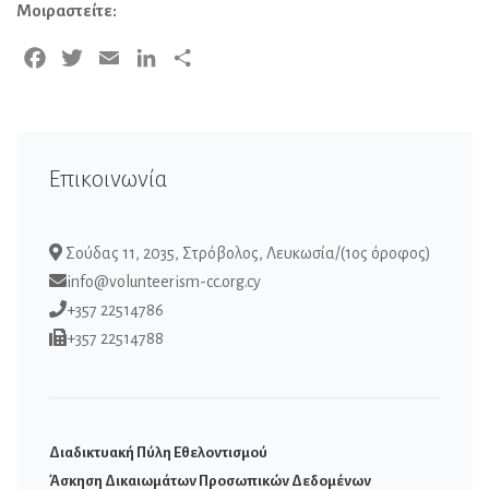
Μοιραστείτε:
Facebook
Twitter
Email
LinkedIn
Μοιραστείτε
Επικοινωνία
Σούδας 11, 2035, Στρόβολος, Λευκωσία/(1ος όροφος)
info@volunteerism-cc.org.cy
+357 22514786
+357 22514788
Διαδικτυακή Πύλη Εθελοντισμού
Άσκηση Δικαιωμάτων Προσωπικών Δεδομένων