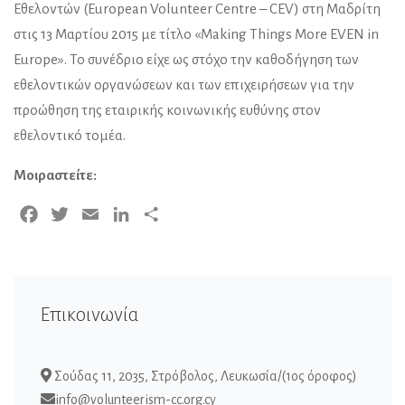
Εθελοντών (European Volunteer Centre – CEV) στη Μαδρίτη
στις 13 Μαρτίου 2015 με τίτλο «Making Things More EVEN in
Europe». Το συνέδριο είχε ως στόχο την καθοδήγηση των
εθελοντικών οργανώσεων και των επιχειρήσεων για την
προώθηση της εταιρικής κοινωνικής ευθύνης στον
εθελοντικό τομέα.
Μοιραστείτε:
Facebook
Twitter
Email
LinkedIn
Μοιραστείτε
Επικοινωνία
Σούδας 11, 2035, Στρόβολος, Λευκωσία/(1ος όροφος)
info@volunteerism-cc.org.cy