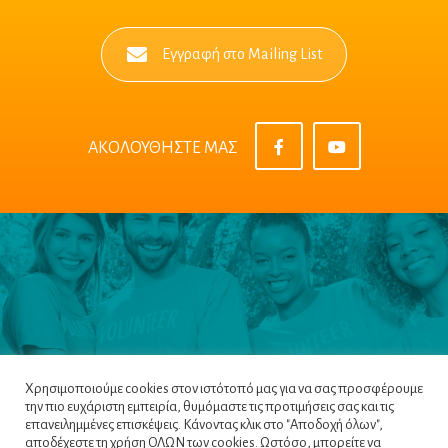
Εγγραφή στο Mailing List
ΑΚΟΛΟΥΘΗΣΤΕ ΜΑΣ
Χρησιμοποιούμε cookies στον ιστότοπό μας για να σας προσφέρουμε
την πιο ευχάριστη εμπειρία, θυμόμαστε τις προτιμήσεις σας και τις
επανειλημμένες επισκέψεις. Κάνοντας κλικ στο "Αποδοχή όλων",
αποδέχεστε τη χρήση ΟΛΩΝ των cookies. Ωστόσο, μπορείτε να