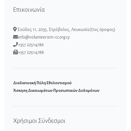
Επικοινωνία
Σούδας 11, 2035, Στρόβολος, Λευκωσία/(1ος όροφος)
info@volunteerism-cc.org.cy
+357 22514786
+357 22514788
Διαδικτυακή Πύλη Εθελοντισμού
Άσκηση Δικαιωμάτων Προσωπικών Δεδομένων
Χρήσιμοι Σύνδεσμοι