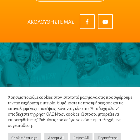
ΑΚΟΛΟΥΘΗΣΤΕ ΜΑΣ
Χρησιμοποιούμε cookies στον ιστότοπό μας για να σας προσφέρουμε
την πιο ευχάριστη εμπειρία, θυμόμαστε τις προτιμήσεις σας και τις
επανειλημμένες επισκέψεις. Κάνοντας κλικ στο "Αποδοχή όλων",
αποδέχεστε τη χρήση ΟΛΩΝ των cookies. Ωστόσο, μπορείτε να
επισκεφθείτε τις "Ρυθμίσεις cookie" για να δώσετε μια ελεγχόμενη
Πλοηγός
|
Πολιτική Απορρήτου
|
Όροι &
συγκατάθεση.
Προϋποθέσεις
|
Cookie Policy
Cookie Settings
Accept All
Reject All
Περισσότερα