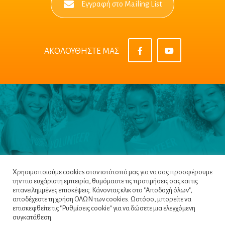
Εγγραφή στο Mailing List
ΑΚΟΛΟΥΘΗΣΤΕ ΜΑΣ
Χρησιμοποιούμε cookies στον ιστότοπό μας για να σας προσφέρουμε
την πιο ευχάριστη εμπειρία, θυμόμαστε τις προτιμήσεις σας και τις
επανειλημμένες επισκέψεις. Κάνοντας κλικ στο "Αποδοχή όλων",
αποδέχεστε τη χρήση ΟΛΩΝ των cookies. Ωστόσο, μπορείτε να
επισκεφθείτε τις "Ρυθμίσεις cookie" για να δώσετε μια ελεγχόμενη
Πλοηγός
|
Πολιτική Απορρήτου
|
Όροι &
συγκατάθεση.