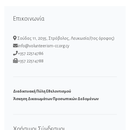
Επικοινωνία
Σούδας 11, 2035, Στρόβολος, Λευκωσία/(1ος όροφος)
info@volunteerism-cc.org.cy
+357 22514786
+357 22514788
Διαδικτυακή Πύλη Εθελοντισμού
Άσκηση Δικαιωμάτων Προσωπικών Δεδομένων
Χρήσιμοι Σύνδεσμοι