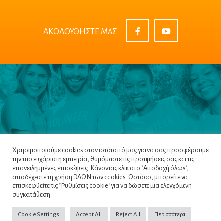
ΑΚΟΛΟΥΘΗΣΤΕ ΜΑΣ
Χρησιμοποιούμε cookies στον ιστότοπό μας για να σας προσφέρουμε
την πιο ευχάριστη εμπειρία, θυμόμαστε τις προτιμήσεις σας και τις
επανειλημμένες επισκέψεις. Κάνοντας κλικ στο "Αποδοχή όλων",
αποδέχεστε τη χρήση ΟΛΩΝ των cookies. Ωστόσο, μπορείτε να
επισκεφθείτε τις "Ρυθμίσεις cookie" για να δώσετε μια ελεγχόμενη
Πλοηγός
|
Πολιτική Απορρήτου
|
Όροι &
συγκατάθεση.
Προϋποθέσεις
|
Cookie Policy
Cookie Settings
Accept All
Reject All
Περισσότερα
Copyright ©2022
NETinfo PLC
. All Rights Reserved