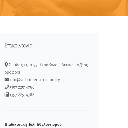
Επικοινωνία
Σούδας 11, 2035, Στρόβολος, Λευκωσία/(1ος
όροφος)
info@volunteerism-cc.org.cy
+357 22514786
+357 22514788
Διαδικτυακή Πύλη Εθελοντισμού