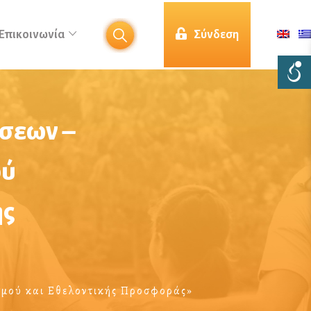
Επικοινωνία
Σύνδεση
ίσεων –
ού
ής
σμού και Εθελοντικής Προσφοράς»