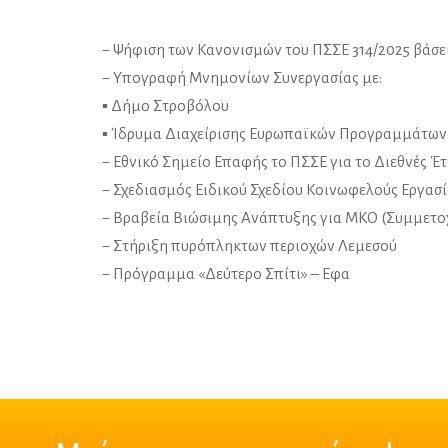
− Ψήφιση των Κανονισμών του ΠΣΣΕ 314/2025 βάσε
− Υπογραφή Μνημονίων Συνεργασίας με:
▪ Δήμο Στροβόλου
▪ Ίδρυμα Διαχείρισης Ευρωπαϊκών Προγραμμάτων
− Εθνικό Σημείο Επαφής το ΠΣΣΕ για το Διεθνές 
− Σχεδιασμός Ειδικού Σχεδίου Κοινωφελούς Εργασί
− Βραβεία Βιώσιμης Ανάπτυξης για ΜΚΟ (Συμμετο
− Στήριξη πυρόπληκτων περιοχών Λεμεσού
− Πρόγραμμα «Δεύτερο Σπίτι» – Εφα