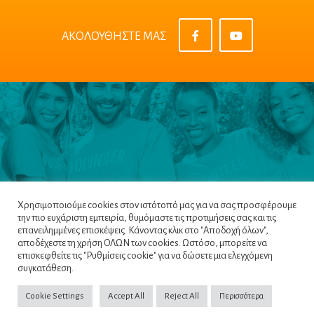
ΑΚΟΛΟΥΘΗΣΤΕ ΜΑΣ
Χρησιμοποιούμε cookies στον ιστότοπό μας για να σας προσφέρουμε
την πιο ευχάριστη εμπειρία, θυμόμαστε τις προτιμήσεις σας και τις
επανειλημμένες επισκέψεις. Κάνοντας κλικ στο "Αποδοχή όλων",
αποδέχεστε τη χρήση ΟΛΩΝ των cookies. Ωστόσο, μπορείτε να
επισκεφθείτε τις "Ρυθμίσεις cookie" για να δώσετε μια ελεγχόμενη
Πλοηγός
|
Πολιτική Απορρήτου
|
Όροι &
συγκατάθεση.
Προϋποθέσεις
|
Cookie Policy
Cookie Settings
Accept All
Reject All
Περισσότερα
Copyright ©2022
NETinfo PLC
. All Rights Reserved