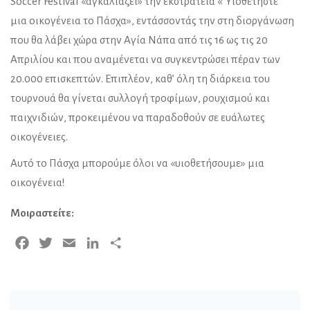
Soccer Festival «αγκαλιάζει» την εκστρατεία «”Υιοθετήστε”
μια οικογένεια το Πάσχα», εντάσσοντάς την στη διοργάνωση
που θα λάβει χώρα στην Αγία Νάπα από τις 16 ως τις 20
Απριλίου και που αναμένεται να συγκεντρώσει πέραν των
20.000 επισκεπτών. Επιπλέον, καθ’ όλη τη διάρκεια του
τουρνουά θα γίνεται συλλογή τροφίμων, ρουχισμού και
παιχνιδιών, προκειμένου να παραδοθούν σε ευάλωτες
οικογένειες.
Αυτό το Πάσχα μπορούμε όλοι να «υιοθετήσουμε» μια
οικογένεια!
Μοιραστείτε:
Facebook
Twitter
Email
LinkedIn
Μοιραστείτε