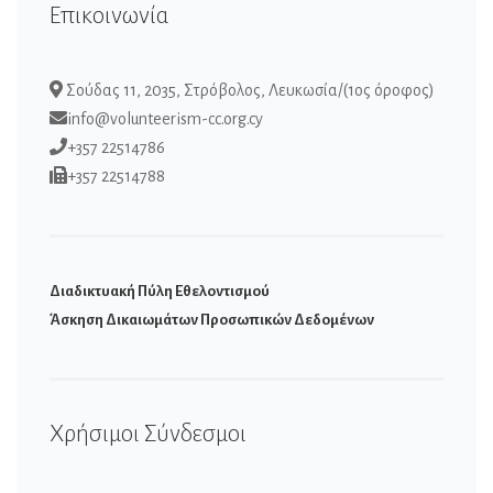
Επικοινωνία
Σούδας 11, 2035, Στρόβολος, Λευκωσία/(1ος όροφος)
info@volunteerism-cc.org.cy
+357 22514786
+357 22514788
Διαδικτυακή Πύλη Εθελοντισμού
Άσκηση Δικαιωμάτων Προσωπικών Δεδομένων
Χρήσιμοι Σύνδεσμοι