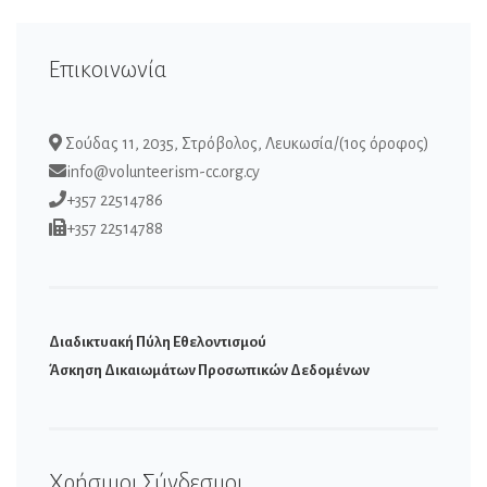
Επικοινωνία
Σούδας 11, 2035, Στρόβολος, Λευκωσία/(1ος όροφος)
info@volunteerism-cc.org.cy
+357 22514786
+357 22514788
Διαδικτυακή Πύλη Εθελοντισμού
Άσκηση Δικαιωμάτων Προσωπικών Δεδομένων
Χρήσιμοι Σύνδεσμοι