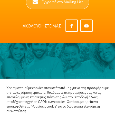
Εγγραφή στο Mailing List
ΑΚΟΛΟΥΘΗΣΤΕ ΜΑΣ
Χρησιμοποιούμε cookies στον ιστότοπό μας για να σας προσφέρουμε
την πιο ευχάριστη εμπειρία, θυμόμαστε τις προτιμήσεις σας και τις
επανειλημμένες επισκέψεις. Κάνοντας κλικ στο "Αποδοχή όλων",
αποδέχεστε τη χρήση ΟΛΩΝ των cookies. Ωστόσο, μπορείτε να
επισκεφθείτε τις "Ρυθμίσεις cookie" για να δώσετε μια ελεγχόμενη
Πλοηγός
|
Πολιτική Απορρήτου
|
Όροι &
συγκατάθεση.