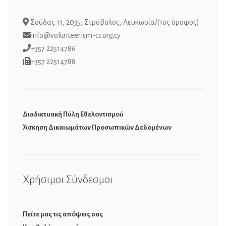
Σούδας 11, 2035, Στρόβολος, Λευκωσία/(1ος όροφος)
info@volunteerism-cc.org.cy
+357 22514786
+357 22514788
Διαδικτυακή Πύλη Εθελοντισμού
Άσκηση Δικαιωμάτων Προσωπικών Δεδομένων
Χρήσιμοι Σύνδεσμοι
Πείτε μας τις απόψεις σας