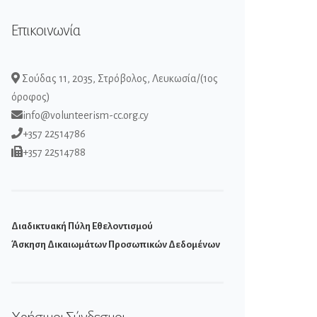
Επικοινωνία
Σούδας 11, 2035, Στρόβολος, Λευκωσία/(1ος
όροφος)
info@volunteerism-cc.org.cy
+357 22514786
+357 22514788
Διαδικτυακή Πύλη Εθελοντισμού
Άσκηση Δικαιωμάτων Προσωπικών Δεδομένων