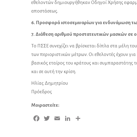
εθελοντών δημιουργήθηκαν Οδηγοί Χρήσης εφαρμογ
αποστάσεως.
6. Προσφορά ιστοσεμιναρίων για ενδυνάμωση τω
7. Διάθεση αριθμού προστατευτικών μασκών σε ο
Το ΠΣΣΕ συνεχίζει να βρίσκεται δίπλα στα μέλη τ
των περιοριστικών μέτρων. Oι εθελοντές έχουν για
βασικός εταίρος του κράτους και συμπαραστάτης 
και σε αυτή την κρίση.
Ηλίας Δημητρίου
Πρόεδρος
Μοιραστείτε:
Facebook
Twitter
Email
LinkedIn
Μοιραστείτε