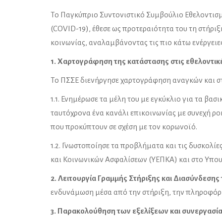
Το Παγκύπριο Συντονιστικό Συμβούλιο Εθελοντισμ
(COVID-19), έθεσε ως προτεραιότητα του τη στήρ
κοινωνίας, αναλαμβάνοντας τις πιο κάτω ενέργειες
1. Χαρτογράφηση της κατάστασης στις εθελοντικ
Το ΠΣΣΕ διενήργησε χαρτογράφηση αναγκών και στ
1.1. Ενημέρωσε τα μέλη του με εγκύκλιο για τα β
ταυτόχρονα ένα κανάλι επικοινωνίας με συνεχή ρ
που προκύπτουν σε σχέση με τον κορωνοϊό.
1.2. Γνωστοποίησε τα προβλήματα και τις δυσκολ
και Κοινωνικών Ασφαλίσεων (ΥΕΠΚΑ) και στο Υπουργ
2. Λειτουργία Γραμμής Στήριξης και Διασύνδεση
ενδυνάμωση μέσα από την στήριξη, την πληροφόρη
3. Παρακολούθηση των εξελίξεων και συνεργασία 