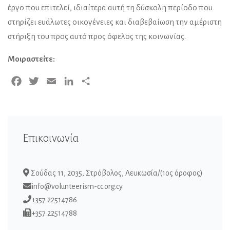
έργο που επιτελεί, ιδιαίτερα αυτή τη δύσκολη περίοδο που
στηρίζει ευάλωτες οικογένειες και διαβεβαίωση την αμέριστη
στήριξη του προς αυτό προς όφελος της κοινωνίας.
Μοιραστείτε:
Facebook
Twitter
Email
LinkedIn
Μοιραστείτε
Επικοινωνία
Σούδας 11, 2035, Στρόβολος, Λευκωσία/(1ος όροφος)
info@volunteerism-cc.org.cy
+357 22514786
+357 22514788