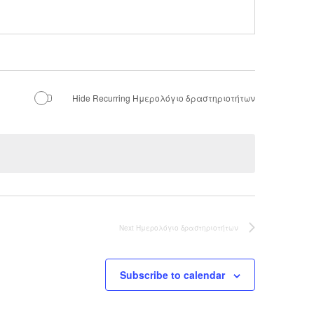
Hide Recurring Ημερολόγιο δραστηριοτήτων
Next
Ημερολόγιο δραστηριοτήτων
Subscribe to calendar