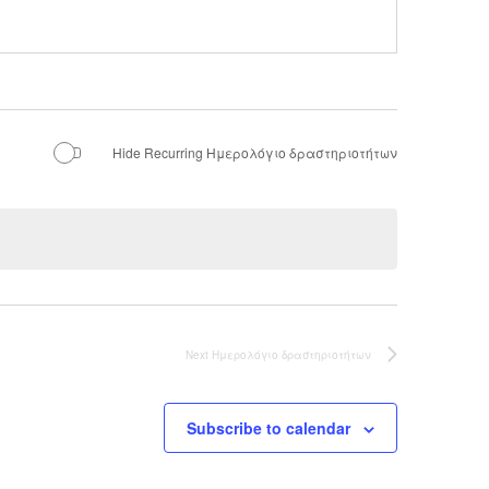
Hide Recurring Ημερολόγιο δραστηριοτήτων
Next
Ημερολόγιο δραστηριοτήτων
Subscribe to calendar