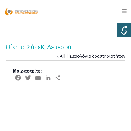
Οίκημα ΣύΡεΚ, Λεμεσού
« All Ημερολόγιο δραστηριοτήτων
Μοιραστείτε:
Facebook
Twitter
Email
LinkedIn
Μοιραστείτε