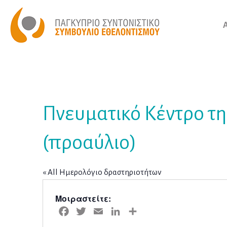
Πνευματικό Κέντρο τη
(προαύλιο)
« All Ημερολόγιο δραστηριοτήτων
Μοιραστείτε:
Facebook
Twitter
Email
LinkedIn
Μοιραστείτε