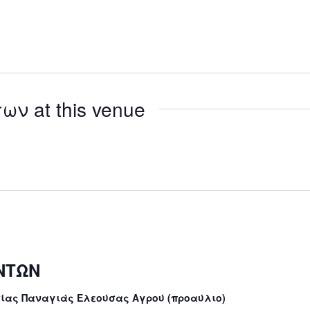
ν at this venue
ΝΤΩΝ
σίας Παναγιάς Ελεούσας Αγρού (προαύλιο)