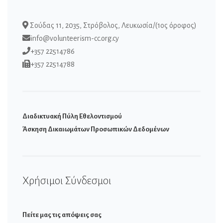
Σούδας 11, 2035, Στρόβολος, Λευκωσία/(1ος όροφος)
info@volunteerism-cc.org.cy
+357 22514786
+357 22514788
Διαδικτυακή Πύλη Εθελοντισμού
Άσκηση Δικαιωμάτων Προσωπικών Δεδομένων
Χρήσιμοι Σύνδεσμοι
Πείτε μας τις απόψεις σας