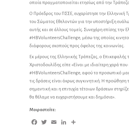
οποία πραγματοποιείται ετησίως από την Τράπεζ
Ο Πρόεδρος του ΠΣΣΕ, ευχαρίστησε την Ελληνική Τρ
του Σώματος Εθελοντών για την υποστήριξη ευάλωτ
αυτής και σε άλλους τομείς. Συνεχάρη επίσης την 
#HBVolunteersChallenge, μέσω της οποίας κινητο
διάφορους σκοπούς προς όφελος της κοινωνίας.
Εκ μέρους της Ελληνικής Τράπεζας, ο Επικεφαλής
Χριστοδουλίδης είπε «Είναι με ιδιαίτερη χαρά πο
#HBVolunteersChallenge, αφού το προσωπικό μας έ
τις δράσεις είναι άκρως συγκινητική. Η προώθηση 
σημαντική και η επιτυχία τέτοιων δράσεων στηρίζ
θα θέλαμε να ευχαριστήσουμε και δημόσια».
Μοιραστείτε:
Facebook
Twitter
Email
LinkedIn
Μοιραστείτε