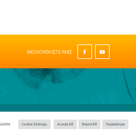
ΑΚΟΛΟΥΘΗΣΤΕ ΜΑΣ
πορρήτου
|
Όροι & Προϋποθέσεις
|
Cookie Policy
δώσετε
Cookie Settings
Accept All
Reject All
Περισσότερα
opyright ©2022
NETinfo PLC
. All Rights Reserved