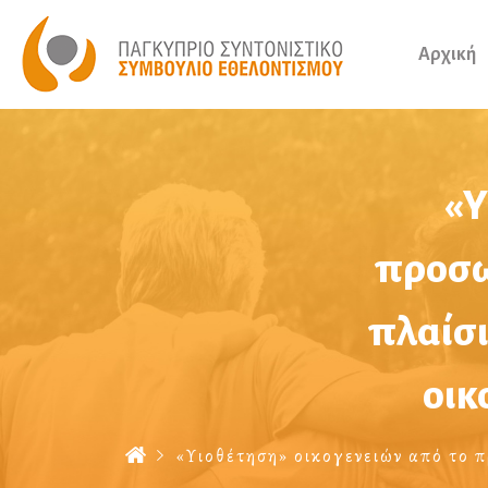
Αρχική
«Υ
προσω
πλαίσι
οικ
«Υιοθέτηση» οικογενειών από το π