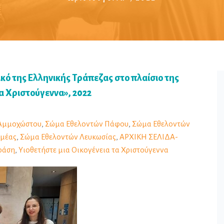
κό της Ελληνικής Τράπεζας στο πλαίσιο της
τα Χριστούγεννα», 2022
Αμμοχώστου
,
Σώμα Εθελοντών Πάφου
,
Σώμα Εθελοντών
ομέας
,
Σώμα Εθελοντών Λευκωσίας
,
ΑΡΧΙΚΗ ΣΕΛΙΔΑ-
ράση
,
Υιοθετήστε μια Οικογένεια τα Χριστούγεννα