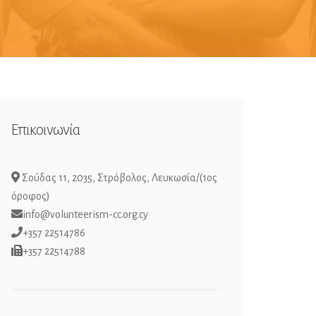
Επικοινωνία
Σούδας 11, 2035, Στρόβολος, Λευκωσία/(1ος
όροφος)
info@volunteerism-cc.org.cy
+357 22514786
+357 22514788