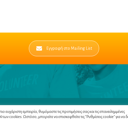
Εγγραφή στο Mailing List
Πλοηγός
|
Πολιτική Α
ο ευχάριστη εμπειρία, θυμόμαστε τις προτιμήσεις σας και τις επανειλημμένες
των cookies. Ωστόσο, μπορείτε να επισκεφθείτε τις "Ρυθμίσεις cookie" για να 
C