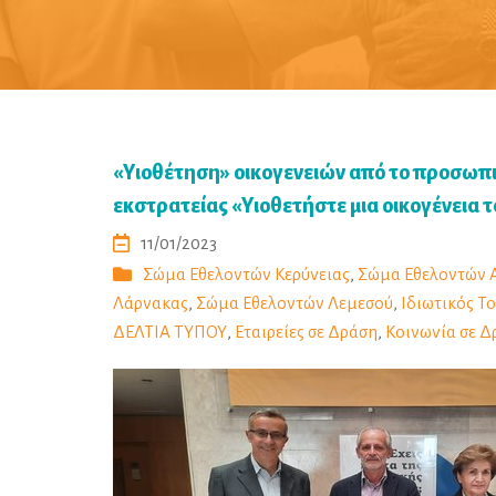
«Υιοθέτηση» οικογενειών από το προσωπι
εκστρατείας «Υιοθετήστε μια οικογένεια 
11/01/2023
Σώμα Εθελοντών Κερύνειας
,
Σώμα Εθελοντών 
Λάρνακας
,
Σώμα Εθελοντών Λεμεσού
,
Ιδιωτικός Τ
ΔΕΛΤΙΑ ΤΥΠΟΥ
,
Εταιρείες σε Δράση
,
Κοινωνία σε Δ