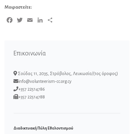
Μοιραστείτε:
Facebook
Twitter
Email
LinkedIn
Μοιραστείτε
Επικοινωνία
Σούδας 11, 2035, Στρόβολος, Λευκωσία/(1ος όροφος)
info@volunteerism-cc.org.cy
+357 22514786
+357 22514788
Διαδικτυακή Πύλη Εθελοντισμού