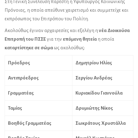
Στη Γενική Συνέλευση παρέστη η Υφυπουργός Κοινωνικής
Πρόνοιας, η οποία απεύθυνε χαιρετισμό και συμμετείχε και
εκπρόσωπος του Επιτρόπου του Πολίτη.
Ακολούθως έγιναν αρχαιρεσίες και εξελέγη η
νέα Διοικούσα
Επιτροπή του ΠΣΣΕ
για την
επόμενη
θητεία
η οποία
καταρτίστηκε σε σώμα
ως ακολούθως:
Πρόεδρος
Δημητρίου Ηλίας
Αντιπρόεδρος
Σεργίου Ανδρέας
Γραμματέας
Κυριακίδου Γιαννούλα
Ταμίας
Δρυμιώτης Νίκος
Βοηθός Γραμματέας
Σωκράτους Χρυστάλλα