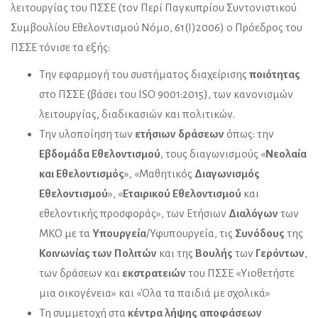
λειτουργίας του ΠΣΣΕ (τον Περί Παγκυπρίου Συντονιστικού
Συμβουλίου Εθελοντισμού Νόμο, 61(Ι)2006) ο Πρόεδρος του
ΠΣΣΕ τόνισε τα εξής:
Την εφαρμογή του συστήματος διαχείρισης
ποιότητας
στο ΠΣΣΕ (βάσει του ISO 9001:2015), των κανονισμών
λειτουργίας, διαδικασιών και πολιτικών.
Την υλοποίηση των
ετήσιων δράσεων
όπως: την
Εβδομάδα Εθελοντισμού
, τους διαγωνισμούς «
Νεολαία
και Εθελοντισμός
», «Μαθητικός
Διαγωνισμός
Εθελοντισμού
», «
Εταιρικού Εθελοντισμού
και
εθελοντικής προσφοράς», των Ετήσιων
Διαλόγων
των
ΜΚΟ με τα
Υπουργεία
/Υφυπουργεία, τις
Συνόδους
της
Κοινωνίας των Πολιτών
και της
Βουλής
των
Γερόντων
,
των δράσεων και
εκστρατειών
του ΠΣΣΕ «Υιοθετήστε
μια οικογένεια» και «Όλα τα παιδιά με σχολικά»
Τη συμμετοχή στα
κέντρα λήψης αποφάσεων