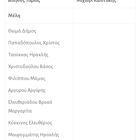
Βοηθός Ταμίας
Μιχαήλ Κωστάκης
M
έλη
Θωμά Δήμος
Παπαδόπουλος Χρίστος
Τσούκκας Ηρακλής
Χριστοδούλου Βάσος
Φιλίππου Μάμας
Αργυρού Αργύρης
Ελευθεριάδου Βρακά
Μαργαρίτα
Κόκκινος Ελευθέριος
Μαυρομμάτης Ηρακλής