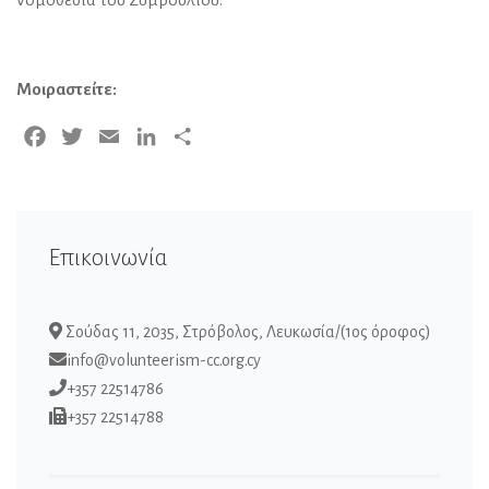
Μοιραστείτε:
Facebook
Twitter
Email
LinkedIn
Μοιραστείτε
Επικοινωνία
Σούδας 11, 2035, Στρόβολος, Λευκωσία/(1ος όροφος)
info@volunteerism-cc.org.cy
+357 22514786
+357 22514788