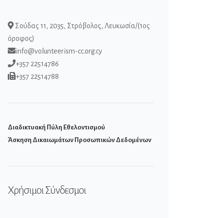
Σούδας 11, 2035, Στρόβολος, Λευκωσία/(1ος
όροφος)
info@volunteerism-cc.org.cy
+357 22514786
+357 22514788
Διαδικτυακή Πύλη Εθελοντισμού
Άσκηση Δικαιωμάτων Προσωπικών Δεδομένων
Χρήσιμοι Σύνδεσμοι