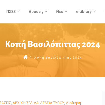
ΠΣΣΕ
Δράσεις
Νέα
e-Library
Κοπή Βασιλόπιττας 2024
Κοπή Βασιλόπιττας 2024
ΡΑΣΕΙΣ
,
ΑΡΧΙΚΗ ΣΕΛΙΔΑ-ΔΕΛΤΙΑ ΤΥΠΟΥ
,
Διοίκηση