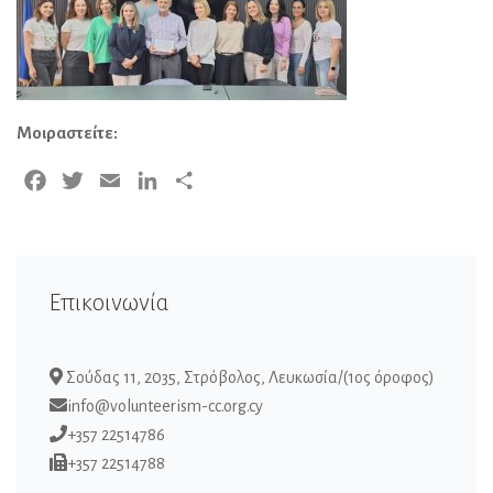
Μοιραστείτε:
Facebook
Twitter
Email
LinkedIn
Μοιραστείτε
Επικοινωνία
Σούδας 11, 2035, Στρόβολος, Λευκωσία/(1ος όροφος)
info@volunteerism-cc.org.cy
+357 22514786
+357 22514788