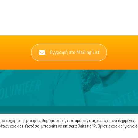
Εγγραφή στο Mailing List
Πλοηγός
|
Πολιτική Α
ο ευχάριστη εμπειρία, θυμόμαστε τις προτιμήσεις σας και τις επανειλημμένες
των cookies. Ωστόσο, μπορείτε να επισκεφθείτε τις "Ρυθμίσεις cookie" για να 
C