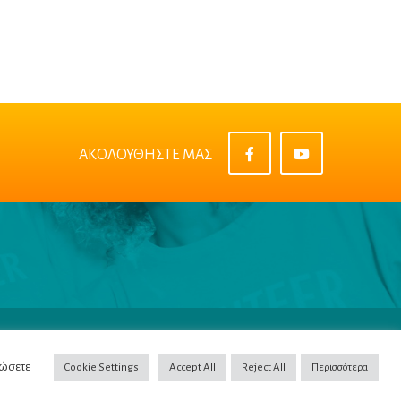
ΑΚΟΛΟΥΘΗΣΤΕ ΜΑΣ
πορρήτου
|
Όροι & Προϋποθέσεις
|
Cookie Policy
δώσετε
Cookie Settings
Accept All
Reject All
Περισσότερα
opyright ©2022
NETinfo PLC
. All Rights Reserved