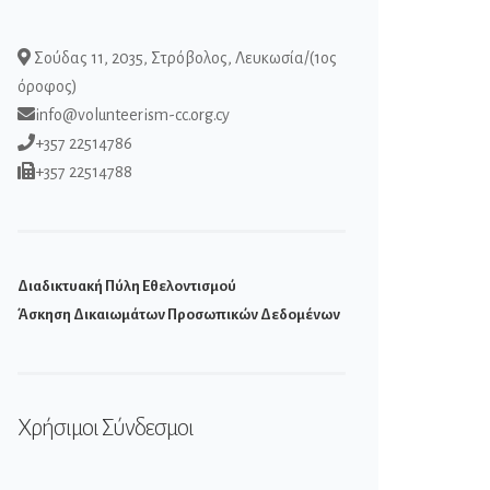
Σούδας 11, 2035, Στρόβολος, Λευκωσία/(1ος
όροφος)
info@volunteerism-cc.org.cy
+357 22514786
+357 22514788
Διαδικτυακή Πύλη Εθελοντισμού
Άσκηση Δικαιωμάτων Προσωπικών Δεδομένων
Χρήσιμοι Σύνδεσμοι