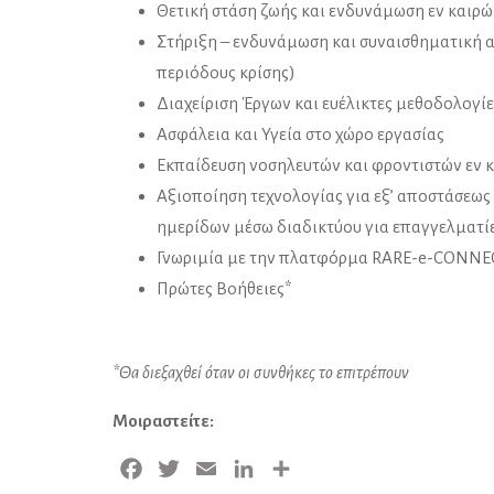
Θετική στάση ζωής και ενδυνάμωση εν καιρώ
Στήριξη – ενδυνάμωση και συναισθηματική
περιόδους κρίσης)
Διαχείριση Έργων και ευέλικτες μεθοδολογίε
Ασφάλεια και Υγεία στο χώρο εργασίας
Εκπαίδευση νοσηλευτών και φροντιστών εν 
Αξιοποίηση τεχνολογίας για εξ’ αποστάσεως
ημερίδων μέσω διαδικτύου για επαγγελματ
Γνωριμία με την πλατφόρμα RARΕ-e-CONNE
Πρώτες Βοήθειες*
*Θα διεξαχθεί όταν οι συνθήκες το επιτρέπουν
Μοιραστείτε:
Facebook
Twitter
Email
LinkedIn
Μοιραστείτε