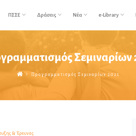
ΠΣΣΕ
Δράσεις
Νέα
e-Library
γραμματισμός Σεμιναρίων 
Προγραμματισμός Σεμιναρίων 2021
τυξης & Έρευνας