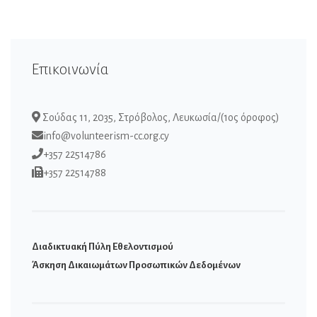
Επικοινωνία
Σούδας 11, 2035, Στρόβολος, Λευκωσία/(1ος όροφος)
info@volunteerism-cc.org.cy
+357 22514786
+357 22514788
Διαδικτυακή Πύλη Εθελοντισμού
Άσκηση Δικαιωμάτων Προσωπικών Δεδομένων