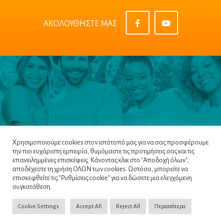
ΑΚΟΛΟΥΘΗΣΤΕ ΜΑΣ
Χρησιμοποιούμε cookies στον ιστότοπό μας για να σας προσφέρουμε
την πιο ευχάριστη εμπειρία, θυμόμαστε τις προτιμήσεις σας και τις
επανειλημμένες επισκέψεις. Κάνοντας κλικ στο "Αποδοχή όλων",
αποδέχεστε τη χρήση ΟΛΩΝ των cookies. Ωστόσο, μπορείτε να
επισκεφθείτε τις "Ρυθμίσεις cookie" για να δώσετε μια ελεγχόμενη
Πλοηγός
|
Πολιτική Απορρήτου
|
Όροι &
συγκατάθεση.
Προϋποθέσεις
|
Cookie Policy
Cookie Settings
Accept All
Reject All
Περισσότερα
Copyright ©2022
NETinfo PLC
. All Rights Reserved